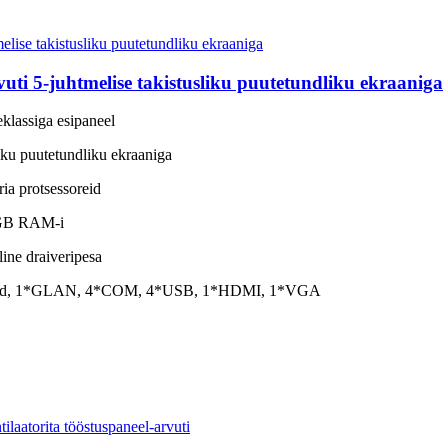
arvuti 5-juhtmelise takistusliku puutetundliku ekraaniga
seklassiga esipaneel
iku puutetundliku ekraaniga
ria protsessoreid
 GB RAM-i
ine draiveripesa
liväljund, 1*GLAN, 4*COM, 4*USB, 1*HDMI, 1*VGA