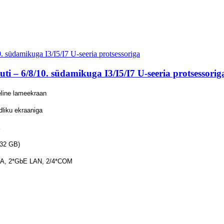
vuti – 6/8/10. südamikuga I3/I5/I7 U-seeria protsessorig
õeline lameekraan
dliku ekraaniga
 32 GB)
*VGA, 2*GbE LAN, 2/4*COM