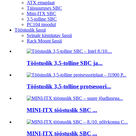
ATX emaplaat
Täissuuruses SBC
Mini-ITX SBC
3,5-tolline SBC
PC104 moodul
Tööstuslik šassii
Seinale kinnitatav šassii
Rack Mount šassii
Tööstuslik 3,5-tolline SBC ja...
Tööstuslik 3,5-tolline protsessori...
MINI-ITX tööstuslik SBC ...
MINI-ITX tööstuslik SBC ...