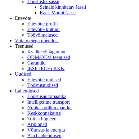
Tööstuslik šassii
Seinale kinnitatav šassii
Rack Mount šassii
Ettevõte
Ettevõtte profiil
Ettevõtte kultuur
Töövõimalused
Võta meiega ühendust
Teenused
Kvaliteedi tagamine
ODM/OEM-teenused
Garantiid
IESPTECHi KKK
Uudised
Ettevõtte uudised
Tööstusuudised
Lahendused
Tööstusautomaatika
Intelligentne transport
Nutikas põllumajandus
Keskkonnakaitse
Toit ja hügieen
Äripinnad
Võimsus ja energia
AIoT-lahendused