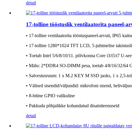
detail
17-tolline tööstuslik ventilaatorita paneel-
• 17-tolline ventilaatorita tööstuspaneel-arvuti, IP65 kait
• 17-tolline 1280*1024 TFT LCD, 5-juhtmelise takistusl
• Toetab Intel 5/6/8/10/11. põlvkonna Core i3/i5/i7 U-see
• Mälu: 2*DDR4 SO-DIMM pesa, toetab 4/8/16/32/64
• Salvestusruum: 1 x M.2 KEY M SSD jaoks, 1 x 2,5-toll
• Välised sisendid/väljundid: mikrofoni sisend, he
• 8-bitine GPIO valikuline
• Pakkuda põhjalikke kohandatud disainiteenuseid
detail