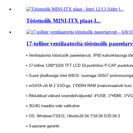
Tööstuslik MINI-ITX plaat-I...
17-tolline ventilaatorita tööstuslik paneelar
• Ventilaatorita tööstuslik paneelarvuti, IP65 kaitseklassiga t
• 17-tolline 1280*1024 TFT LCD 10-punktilise P-CAP puutetun
• Suure jõudlusega Intel 6/8/10. tuumaga i3/i5/i7 protsessoriga
• mSATA või M.2 SSD-ga, 1*DDR4 RAM (maksimaalselt kuni
• Rikkalikud välised sisendid/väljundid: 4*USB, 1*HDMI, 1
• 3G/4G traadita side valikuline
• OS: Windows7/10/11; Ubuntu16.04.7/18.04.5/20.04.3
• 3-aastane garantii