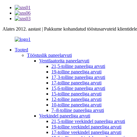
Alates 2012. aastast | Pakkume kohandatud tööstusarvuteid klientide
Tooted
Tööstuslik paneelarvuti
Ventilaatorita paneelarvuti
21,5-tolline paneeliga arvuti
19-tolline paneeliga arvuti
17,3-tolline paneeliga arvuti
17-tolline paneeliga arvuti
15,6-tolline paneeliga arvuti
15-tolline paneeliga arvuti
12-tolline paneeliga arvuti
10-tolline paneeliga arvuti
7–8-tolline paneeliga arvuti
Veekindel paneeliga arvuti
21,5-tolline veekindel paneeliga arvuti
19-tolline veekindel paneeliga arvuti
17-tolline veekindel paneeliga arvuti