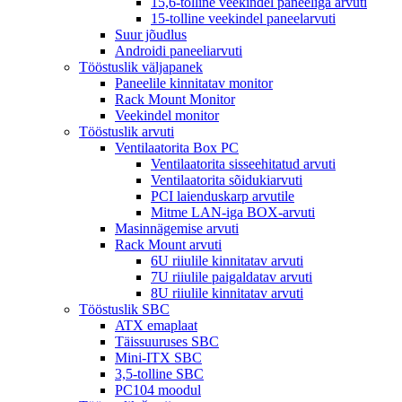
15,6-tolline veekindel paneeliga arvuti
15-tolline veekindel paneelarvuti
Suur jõudlus
Androidi paneeliarvuti
Tööstuslik väljapanek
Paneelile kinnitatav monitor
Rack Mount Monitor
Veekindel monitor
Tööstuslik arvuti
Ventilaatorita Box PC
Ventilaatorita sisseehitatud arvuti
Ventilaatorita sõidukiarvuti
PCI laienduskarp arvutile
Mitme LAN-iga BOX-arvuti
Masinnägemise arvuti
Rack Mount arvuti
6U riiulile kinnitatav arvuti
7U riiulile paigaldatav arvuti
8U riiulile kinnitatav arvuti
Tööstuslik SBC
ATX emaplaat
Täissuuruses SBC
Mini-ITX SBC
3,5-tolline SBC
PC104 moodul