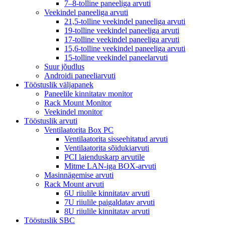
7–8-tolline paneeliga arvuti
Veekindel paneeliga arvuti
21,5-tolline veekindel paneeliga arvuti
19-tolline veekindel paneeliga arvuti
17-tolline veekindel paneeliga arvuti
15,6-tolline veekindel paneeliga arvuti
15-tolline veekindel paneelarvuti
Suur jõudlus
Androidi paneeliarvuti
Tööstuslik väljapanek
Paneelile kinnitatav monitor
Rack Mount Monitor
Veekindel monitor
Tööstuslik arvuti
Ventilaatorita Box PC
Ventilaatorita sisseehitatud arvuti
Ventilaatorita sõidukiarvuti
PCI laienduskarp arvutile
Mitme LAN-iga BOX-arvuti
Masinnägemise arvuti
Rack Mount arvuti
6U riiulile kinnitatav arvuti
7U riiulile paigaldatav arvuti
8U riiulile kinnitatav arvuti
Tööstuslik SBC