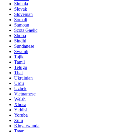
Sinhala
Slovak
Slovenian
Somali
Samoan
Scots Gaelic
Shona
Sindhi
Sundanese
Swahili
Tajik
Tamil
Telugu
Thai
Ukrainian
Urdu
Uzbek
Vietnamese
Welsh
Xhosa
Yiddish
Yoruba
Zulu
Kinyarwanda
Tatar