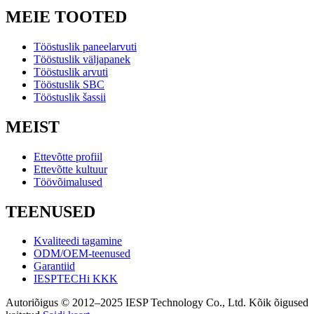
MEIE TOOTED
Tööstuslik paneelarvuti
Tööstuslik väljapanek
Tööstuslik arvuti
Tööstuslik SBC
Tööstuslik šassii
MEIST
Ettevõtte profiil
Ettevõtte kultuur
Töövõimalused
TEENUSED
Kvaliteedi tagamine
ODM/OEM-teenused
Garantiid
IESPTECHi KKK
Autoriõigus © 2012–2025 IESP Technology Co., Ltd. Kõik õigused