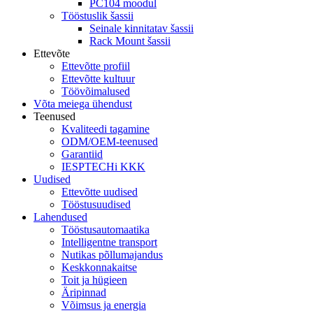
PC104 moodul
Tööstuslik šassii
Seinale kinnitatav šassii
Rack Mount šassii
Ettevõte
Ettevõtte profiil
Ettevõtte kultuur
Töövõimalused
Võta meiega ühendust
Teenused
Kvaliteedi tagamine
ODM/OEM-teenused
Garantiid
IESPTECHi KKK
Uudised
Ettevõtte uudised
Tööstusuudised
Lahendused
Tööstusautomaatika
Intelligentne transport
Nutikas põllumajandus
Keskkonnakaitse
Toit ja hügieen
Äripinnad
Võimsus ja energia