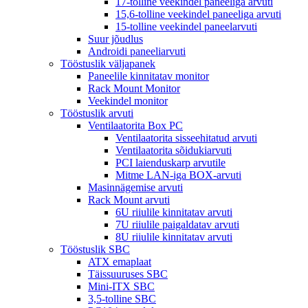
17-tolline veekindel paneeliga arvuti
15,6-tolline veekindel paneeliga arvuti
15-tolline veekindel paneelarvuti
Suur jõudlus
Androidi paneeliarvuti
Tööstuslik väljapanek
Paneelile kinnitatav monitor
Rack Mount Monitor
Veekindel monitor
Tööstuslik arvuti
Ventilaatorita Box PC
Ventilaatorita sisseehitatud arvuti
Ventilaatorita sõidukiarvuti
PCI laienduskarp arvutile
Mitme LAN-iga BOX-arvuti
Masinnägemise arvuti
Rack Mount arvuti
6U riiulile kinnitatav arvuti
7U riiulile paigaldatav arvuti
8U riiulile kinnitatav arvuti
Tööstuslik SBC
ATX emaplaat
Täissuuruses SBC
Mini-ITX SBC
3,5-tolline SBC