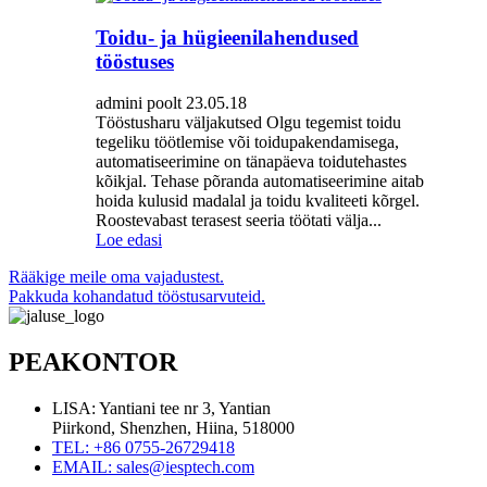
Toidu- ja hügieenilahendused
tööstuses
admini poolt 23.05.18
Tööstusharu väljakutsed Olgu tegemist toidu
tegeliku töötlemise või toidupakendamisega,
automatiseerimine on tänapäeva toidutehastes
kõikjal. Tehase põranda automatiseerimine aitab
hoida kulusid madalal ja toidu kvaliteeti kõrgel.
Roostevabast terasest seeria töötati välja...
Loe edasi
Rääkige meile oma vajadustest.
Pakkuda kohandatud tööstusarvuteid.
PEAKONTOR
LISA: Yantiani tee nr 3, Yantian
Piirkond, Shenzhen, Hiina, 518000
TEL: +86 0755-26729418
EMAIL: sales@iesptech.com