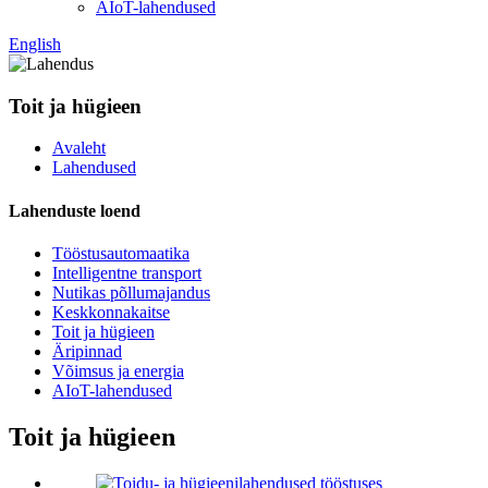
AIoT-lahendused
English
Toit ja hügieen
Avaleht
Lahendused
Lahenduste loend
Tööstusautomaatika
Intelligentne transport
Nutikas põllumajandus
Keskkonnakaitse
Toit ja hügieen
Äripinnad
Võimsus ja energia
AIoT-lahendused
Toit ja hügieen