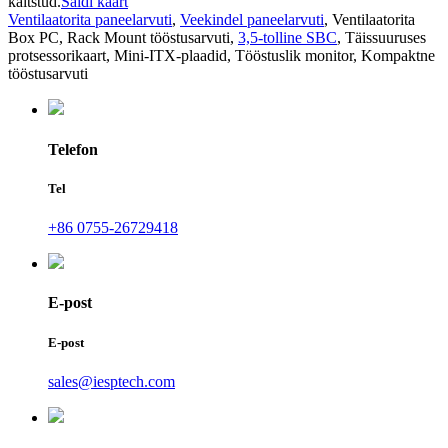
kaitstud.
Saidi kaart
Ventilaatorita paneelarvuti
,
Veekindel paneelarvuti
,
Ventilaatorita
Box PC
,
Rack Mount tööstusarvuti
,
3,5-tolline SBC
,
Täissuuruses
protsessorikaart
,
Mini-ITX-plaadid
,
Tööstuslik monitor
,
Kompaktne
tööstusarvuti
Telefon
Tel
+86 0755-26729418
E-post
E-post
sales@iesptech.com